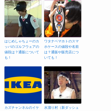
はじめしゃちょーのカ
ワタナベマホトのスマ
ッパのゴルフウェアの
ホケースの値段や名前
値段は？通販について
は？通販や販売店につ
も！
いても！
カズチャンネルのイケ
水溜り村（新ダッシュ