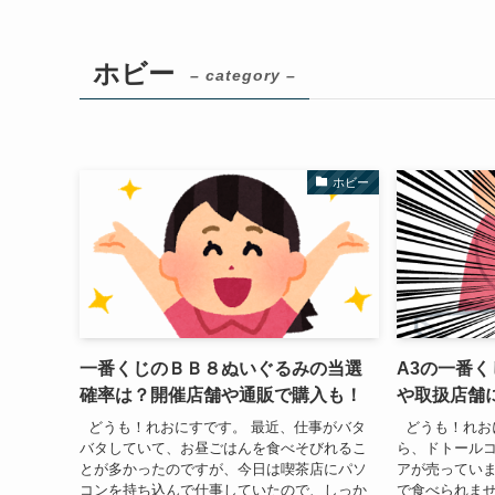
ホビー
– category –
ホビー
一番くじのＢＢ８ぬいぐるみの当選
A3の一番
確率は？開催店舗や通販で購入も！
や取扱店舗
どうも！れおにすです。 最近、仕事がバタ
どうも！れお
バタしていて、お昼ごはんを食べそびれるこ
ら、ドトール
とが多かったのですが、今日は喫茶店にパソ
アが売ってい
コンを持ち込んで仕事していたので、しっか
で食べられま