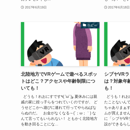
2017年6月19日
2017年6月18日
ホビー
北陸地方でVRゲームで遊べるスポッ
シブヤVR
トはどこ？アクセスや年齢制限につ
は？対象年
いても！
も！
どうも！れおにすです٩( 'ω' )و 夏休みには親
どうも！れおに
戚の家に姪っ子らをつれていくのですが、 ど
たことないんで
うせどこかへ遊びに連れて行ってやらねばな
ちゃありまぁす
らぬのだ。 お金がなくなる～(´；ω；｀) な
ムが買えません
んて言ってもいられない！ ともかく北陸地方
に「シブヤVR
を動き回ることにな...
設ができるらしい