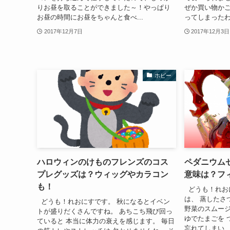
りお昼を取ることができました～！やっぱり
ぜか買い物か
お昼の時間にお昼をちゃんと食べ...
ってしまったわ
2017年12月7日
2017年12月3日
ホビー
ハロウィンのけものフレンズのコス
ペダニウム
プレグッズは？ウィッグやカラコン
意味は？フ
も！
どうも！れお
は、 蒸したさ
どうも！れおにすです。 秋になるとイベン
野菜のスムージ
トが盛りだくさんですね。 あちこち飛び回っ
ゆでたまごを 
ていると 本当に体力の衰えを感じます。 毎日
忘れてしまい、