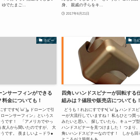
ゆでたまご...
身、 親戚の子らをキ...
2017年6月21日
ホビー
ホ
ーンサーフィンができる
四角いハンドスピナーが回転する
？料金についても！
組みは？値段や販売店についても
どうも！れおにすです٩( 'ω' )و ハンドスピナ
 )و ドローンで引
ドローンサーフィン」というス
ーが大流行していますね！ 私もひとつ買
そうです！ 「アメリカでやっ
みたいと思い、 探していたら、キューブ
う友人から聞いたのですが、 大
ハンドスピナーを見つけました！ つまり
うです。 羨ましいよ～ドラ●
角いハンドスピナーなのです！ しかも回
..
ところが２箇所もあ...