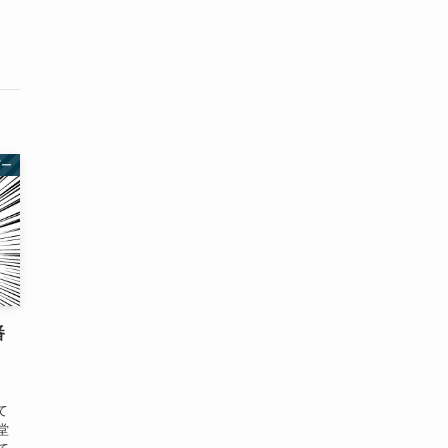
ビー
番
て
堂