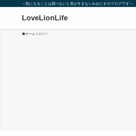
～気になることは調べないと気がすまないれおにすのブログです～
LoveLionLife
ホーム
ホビー