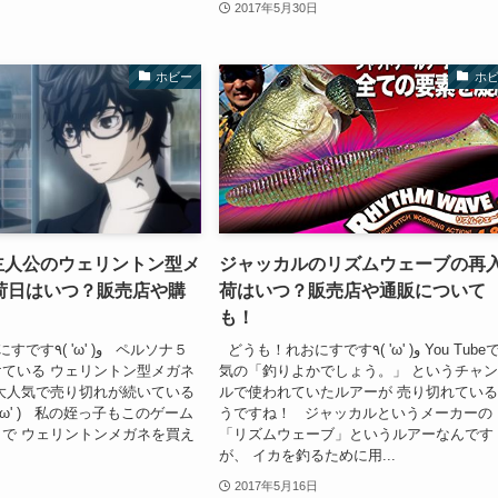
2017年5月30日
ホビー
ホ
 主人公のウェリントン型メ
ジャッカルのリズムウェーブの再
荷日はいつ？販売店や購
荷はいつ？販売店や通販について
も！
どうも！れおにすです٩( 'ω' )و You Tubeで人
 )و ペルソナ５
ている ウェリントン型メガネ
気の「釣りよかでしょう。」 というチャ
大人気で売り切れが続いている
ルで使われていたルアーが 売り切れてい
'ω' ) 私の姪っ子もこのゲーム
うですね！ ジャッカルというメーカーの
で ウェリントンメガネを買え
「リズムウェーブ」というルアーなんです
が、 イカを釣るために用...
2017年5月16日