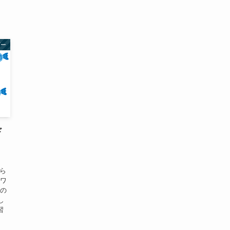
ビー
ド
イワ
るの
し
習