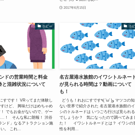
2017年6月15日
ホビー
ホ
ランドの営業時間と料金
名古屋港水族館のイワシトルネー
齢と混雑状況について
が見られる時間は？動画について
も！
すです！ VRってまだ体験し
どうも！れおにすです٩( 'ω' )و マツコの知ら
すけど、 興味だけはめちゃめ
ない世界で紹介された 名古屋港水族館の
！ でもお金がないので、ゲー
シのトルネードは いつごろ行けば見られ
…！ そんな私に朗報！ 渋谷
でしょうか？ 気になったので調べてみま
ランド」なるアトラクション施
た！ イワシトルネードとは？ イワシの
。 これ...
性を利用...