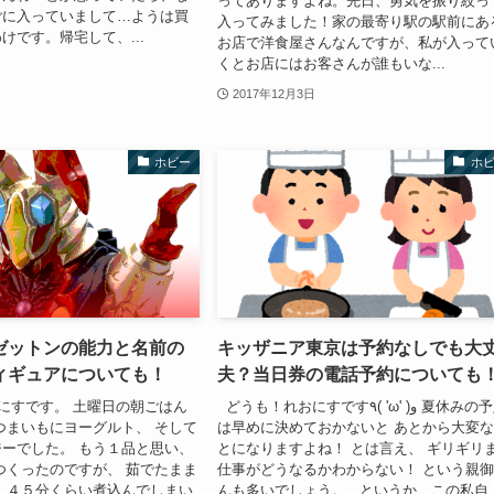
ってありますよね。先日、勇気を振り絞っ
ごに入っていまして…ようは買
入ってみました！家の最寄り駅の駅前にあ
けです。帰宅して、...
お店で洋食屋さんなんですが、私が入って
くとお店にはお客さんが誰もいな...
2017年12月3日
ホビー
ホ
ゼットンの能力と名前の
キッザニア東京は予約なしでも大
ィギュアについても！
夫？当日券の電話予約についても
にすです。 土曜日の朝ごはん
どうも！れおにすです٩( 'ω' )و 夏休みの予定
つまいもにヨーグルト、 そして
は早めに決めておかないと あとから大変
ーでした。 もう１品と思い、
とになりますよね！ とは言え、 ギリギリ
つくったのですが、 茹でたまま
仕事がどうなるかわからない！ という親
 ４５分くらい煮込んでしまい
んも多いでしょう。 というか、この私自