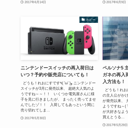
2017年6月14日
2017年6月9日
ホビー
ニンテンドースイッチの再入荷日は
ペルソナ5
いつ？予約や販売店についても！
ガネの再入
入方法も！
どうも！れおにすです٩( 'ω' )و ニンテンドー
スイッチが3月に発売以来、 超絶大人気のよ
どうも！れおにすです٩( 'ω'
うですね～～！！ いくつか電気屋さんに様
の主人公がかけ
子を見に行きましたが、 まったく売ってませ
が発売以来、 
んでしたゾ！！ 入荷してもあっという間に
ようですね～( 
売り切れてしま...
が大好きなよう
買えとうる...
2017年5月30日
2017年5月29日