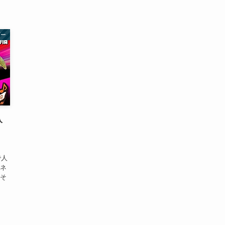
ビー
入
ンネ
るそ