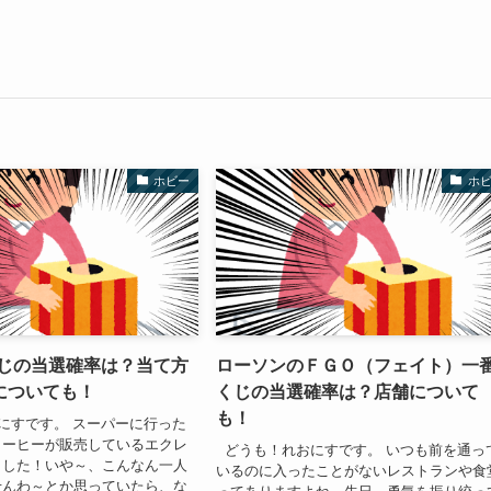
ホビー
ホ
くじの当選確率は？当て方
ローソンのＦＧＯ（フェイト）一
についても！
くじの当選確率は？店舗について
も！
にすです。 スーパーに行った
コーヒーが販売しているエクレ
どうも！れおにすです。 いつも前を通っ
ました！いや～、こんなん一人
いるのに入ったことがないレストランや食
せんわ～とか思っていたら、な