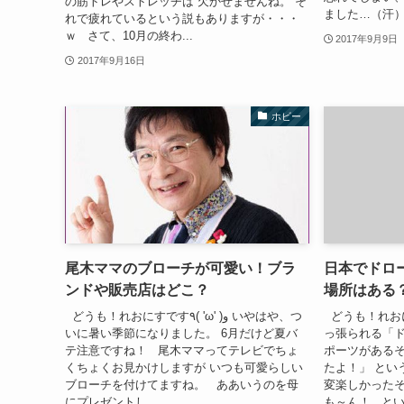
の筋トレやストレッチは 欠かせませんね。 そ
ました…（汗） 
れで疲れているという説もありますが・・・
ｗ さて、10月の終わ...
2017年9月9日
2017年9月16日
ホビー
尾木ママのブローチが可愛い！ブラ
日本でドロ
ンドや販売店はどこ？
場所はある
どうも！れおにすです٩( 'ω'
どうも！れおにすです٩( 'ω' )و いやはや、つ
いに暑い季節になりました。 6月だけど夏バ
っ張られる「
テ注意ですね！ 尾木ママってテレビでちょ
ポーツがある
くちょくお見かけしますが いつも可愛らしい
たよ！」 とい
ブローチを付けてますね。 ああいうのを母
変楽しかったそ
にプレゼントし...
も～ん！ とい.