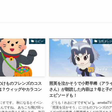
ホビー
女性タレ
のけものフレンズのコス
照英を泣かそうで小野早稀（アラ
は？ウィッグやカラコン
さん）が朗読した内容は？母と子
エピソードも！
にすです。 秋になるとイベン
どうも！れおにすです٩( 'ω' )و amebaTVの
んですね。 あちこち飛び回っ
「照英を泣かそう」に けものフレンズの