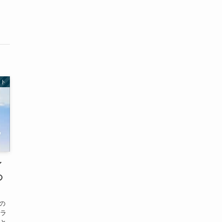
ント
イ
の
アラ