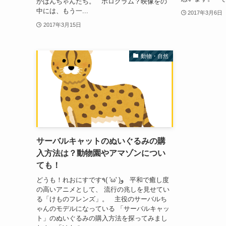
かばんちゃんたち。 ホログラム？映像をの
中には、もう一...
2017年3月6日
2017年3月15日
動物・自然
サーバルキャットのぬいぐるみの購
入方法は？動物園やアマゾンについ
ても！
どうも！れおにすです٩( 'ω' )و 平和で癒し度
の高いアニメとして、 流行の兆しを見せてい
る「けものフレンズ」。 主役のサーバルち
ゃんのモデルになっている 「サーバルキャッ
ト」のぬいぐるみの購入方法を探ってみまし