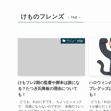
けものフレンズ
– tag –
アニメ・特撮
けもフレ2期の監督や脚本は誰にな
ハロウィン
る？たつき氏降板の理由について
プレグッズ
も！
も！
どうも、れおにすです。 ちょっとショック
どうも！れお
で、 言葉にならないのですが、 全国のフレン
トが盛りだくさ