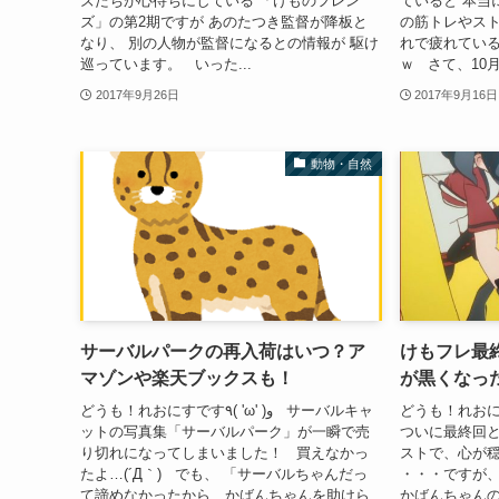
ズたちが心待ちにしている 「けものフレン
ていると 本当
ズ」の第2期ですが あのたつき監督が降板と
の筋トレやスト
なり、 別の人物が監督になるとの情報が 駆け
れで疲れてい
巡っています。 いった...
ｗ さて、10月
2017年9月26日
2017年9月16日
動物・自然
サーバルパークの再入荷はいつ？ア
けもフレ最
マゾンや楽天ブックスも！
が黒くなっ
どうも！れおにすです٩( 'ω' )
どうも！れおにすです٩( 'ω' )و サーバルキャ
ットの写真集「サーバルパーク」が一瞬で売
ついに最終回と
り切れになってしまいました！ 買えなかっ
ストで、心が
たよ…(´Д｀) でも、 「サーバルちゃんだっ
・・・ですが
て諦めなかったから、かばんちゃんを助けら
かばんちゃん