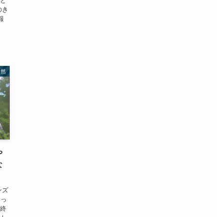
ると
のき
報
自然
や
な
いっ
最終