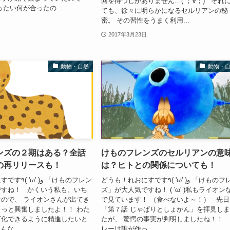
回を待つしかありません…( ；∀；) それ
たい何が合ったの...
ても、徐々に明らかになるセルリアンの秘
密。 その習性をうまく利用...
2017年3月23日
動物・自然
動物・
ンズの２期はある？全話
けものフレンズのセルリアンの意
の再リリースも！
は？ヒトとの関係についても！
どうも！れおにすです٩( 'ω' )و 「けものフレン
و 「けものフレン
ですね！ かくいう私も、いち
ズ」が大人気ですね！ ( 'ω' )私もライオン
ので、 ライオンさんが出てき
で見ています！ （食べないよ～！） 先日
っと興奮しましたよ！！ わた
「第７話 じゃぱりとしょかん」を拝見し
ズ化できるように精進したいと
たが、 驚愕の事実が判明しましたね！！ 
な...
レーは誰が作っ...