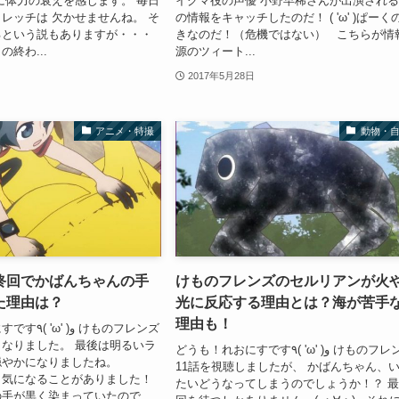
に体力の衰えを感じます。 毎日
イグマ役の声優 小野早稀さんが出演され
レッチは 欠かせませんね。 そ
の情報をキャッチしたのだ！ ( 'ω' )ぱーく
るという説もありますが・・・
きなのだ！（危機ではない） こちらが情
の終わ...
源のツィート...
2017年5月28日
アニメ・特撮
動物・
終回でかばんちゃんの手
けものフレンズのセルリアンが火
た理由は？
光に反応する理由とは？海が苦手
理由も！
و けものフレンズ
なりました。 最後は明るいラ
どうも！れおにすです٩( 'ω' )و けものフレンズ
穏やかになりましたね。
11話を視聴しましたが、 かばんちゃん、
、気になることがありました！
たいどうなってしまうのでしょうか！？ 
の手が黒く染まっていたので