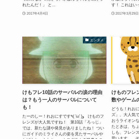
れたんだ！」 と...
す！ これはいっ
2017年4月4日
2017年3月29日
エンタメ
けもフレ10話のサーバルの涙の理由
けものフレ
は？もう一人のサーバルについて
数やゲーム
も！
どうも！れおにすです٩( 'ω' )
ズ」、大人気
たーのしー！れおにすです٩( 'ω' )و けものフ
おうライオンな
レンズが大人気ですね！ 第10話「ろっじ」
たときは、ちょ
では、新たな謎や発見がありましたね！ つい
しも、フレン
にガイドのミライさんの姿を見たサーバルや
思います。 そん