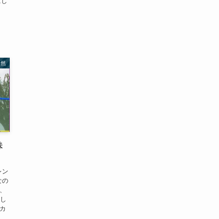
にし
自然
味
なの
、
まし
カ