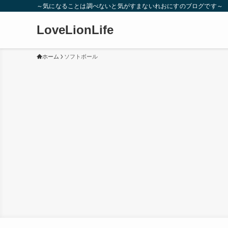
～気になることは調べないと気がすまないれおにすのブログです～
LoveLionLife
ホーム
ソフトボール