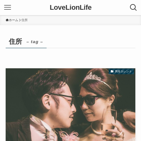
LoveLionLife
ホーム
住所
住所
– tag –
男性タレント