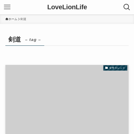
LoveLionLife
ホーム
剣道
剣道
– tag –
女性タレント