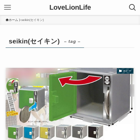
LoveLionLife
ホーム
seikin(セイキン)
seikin(セイキン)
– tag –
ホビー