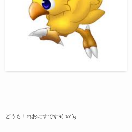
どうも！れおにすです٩( ‘ω’ )و