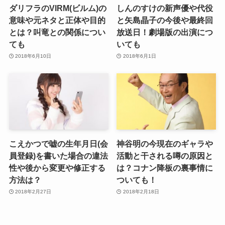
ダリフラのVIRM(ビルム)の
しんのすけの新声優や代役
意味や元ネタと正体や目的
と矢島晶子の今後や最終回
とは？叫竜との関係につい
放送日！劇場版の出演につ
ても
いても
2018年6月10日
2018年6月1日
こえかつで嘘の生年月日(会
神谷明の今現在のギャラや
員登録)を書いた場合の違法
活動と干される噂の原因と
性や後から変更や修正する
は？コナン降板の裏事情に
方法は？
ついても！
2018年2月27日
2018年2月18日