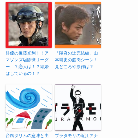
俳優の俊藤光利！！ア
「陽炎の辻完結編」山
マゾンズ駆除班リーダ
本耕史の筋肉シーン！
ー！？恋人は！？結婚
見どころや原作は？
はしているの！？
台風タリムの意味と由
ブラタモリの近江アナ