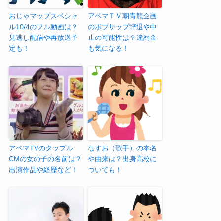
おじゃマップスペシャ
アベマＴＶ朝青龍企画
ル10/4のフル動画は？
のボブサップ辞退や中
見逃し配信や再放送予
止の可能性は？違約金
定も！
も気になる！
アベマTVのタップル
なすお（歌手）の本名
CMの女の子の名前は？
や由来は？出身高校に
出演作品や経歴など！
ついても！