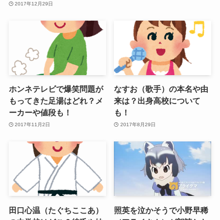
2017年12月29日
ホンネテレビで爆笑問題が
なすお（歌手）の本名や由
もってきた足湯はどれ？メ
来は？出身高校について
ーカーや値段も！
も！
2017年11月2日
2017年8月29日
田口心温（たぐちここあ）
照英を泣かそうで小野早稀