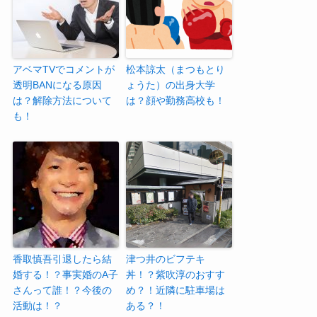
アベマTVでコメントが
松本諒太（まつもとり
透明BANになる原因
ょうた）の出身大学
は？解除方法について
は？顔や勤務高校も！
も！
香取慎吾引退したら結
津つ井のビフテキ
婚する！？事実婚のA子
丼！？紫吹淳のおすす
さんって誰！？今後の
め？！近隣に駐車場は
活動は！？
ある？！