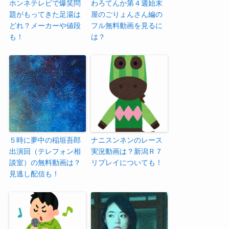
ホンネテレビで爆笑問
わろてんか第４週始末
題がもってきた足湯は
屋のごりょんさん編の
どれ？メーカーや値段
フル無料動画を見るに
も！
は？
５時に夢中の稲垣吾郎
ナニスンネンのレース
出演回（テレフォン相
実況動画は？新潟Ｒ７
談室）の無料動画は？
リプレイについても！
見逃し配信も！