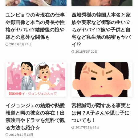
ユンピョウの今現在の仕事
西城秀樹の韓国人本名と家
や顔画像と本当の身長や性
族や実家など衝撃の生い立
格がヤバい!?結婚後の娘や
ちがヤバイ!?嫁や子供と自
嫁との意外な関係も
宅など私生活の秘密もヤバ
イ!?
2018年5月27日
2018年5月20日
イジョンジェの結婚や熱愛
宮根誠司が隠すある事実と
報道と噂の彼女の存在！出
は何？A子さんや隠し子に
演映画やドラマを無料で観
ついても！
る方法も紹介☆
2017年11月29日
2017年12月13日