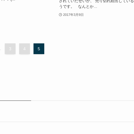
されていたせいか、 売り切れ続出してい
うです。 なんとか...
2017年3月9日
.
3
4
5