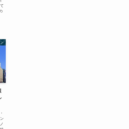
イ
観て
の
ョン
展
ル
ラン
ノ