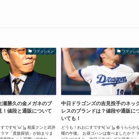
ファッション
ファッシ
生瀬勝久の金メガネのブ
中日ドラゴンズの吉見投手のネッ
見！値段と通販について
レスのブランドは？値段や通販に
いても！
どうも！れおにすです٩( 'ω' )و 春うららかな日
و 相葉クンと武井
ドラマ「貴族探偵」が始まりま
曜の午後。 お昼ゴハンは食べましたか？ 