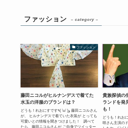
ファッション
– category –
ファッション
藤田ニコルがヒルナンデスで着てた
貴族探偵の
水玉の洋服のブランドは？
ランドを発
も！
どうも！れおにすです٩( 'ω' )و 藤田ニコルさん
が、 ヒルナンデスで着ていた衣装が とっても
どうも！れおにすです٩( 'ω' )
可愛いとの情報を聞きつけました！ 調べて
咲さん主演の
たら、藤田ニコルさんが ご自身でツイッター