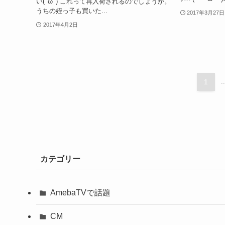
い( 'ω' ) これって再入荷されるのでしょうか。
うちの姪っ子も買いた...
2017年3月27日
2017年4月2日
1
..
カテゴリー
AmebaTVで話題
CM