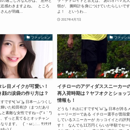
日の過ごし方なんかは、 意外と
ラ・デトロイトと言えば、 あのオバマ元
親近感わきますよね。 ところ
領が、 腕時計を身につけていたらしいで
さんが羽織...
よ！ というわ...
2017年4月7日
ファッション
ファッシ
タレ目メイクが可愛い！
イチローのアディダススニーカー
き顔の涙袋の作り方は？
再入荷時期は？ヤフオクとショッ
情報も！
و 日本一ふつくし
に輝いた松田有沙（まつだあり
どうも！れおにすです٩( 'ω' )و 日本が誇るメジ
と素敵な女性ですね～(*´ｪ｀*)
ャーリーガーである イチロー選手が普段
ぎて、ずっと見てるとオッチャン
しているスニーカーが カッコイイとの評
す。 (´・ω:;.:... ｻﾗｻﾗｻ
す！ なんでも11万円くらいが半額でセー
ｷｰﾝ (...