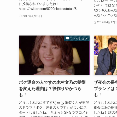
したね～( 'ω
に投稿されていましたね！
( 'ω' ) 
https://twitter.com/0220nicole/status/8...
なにゆえあんな
んなハデハデなメ
2017年4月19日
2017年4月17日
ファッション
ボク運命の人ですの木村文乃の髪型
ザ夜会の長
を変えた理由は？役作りやかつら
ブランドは
も！
も！
どうも！れおにすです٩( 'ω' )و
どうも！れおにすです٩( 'ω' )و 亀梨くんが主演
のドラマ「ボク、運命の人です」がついにス
夜会にあの長
タートしましたね。 ちょっとSFなラブコメも
したね！ 謎の