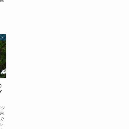
大統
す
ョン
の
プ
愛用
判で
ル