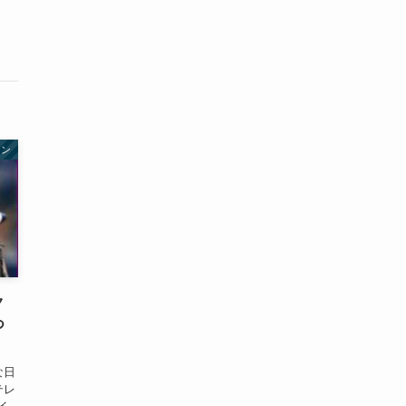
ョン
ク
つ
テレ