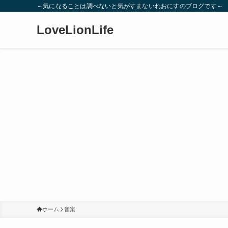
～気になることは調べないと気がすまないれおにすのブログです～
LoveLionLife
ホーム
音楽