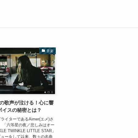
音楽
エメ)の歌声が泣ける！心に響
ボイスの秘密とは？
イターであるAimer(エメ)さ
に、 「六等星の夜／悲しみはオー
E TWINKLE LITTLE STAR」
ビューをして以来、数々の名曲