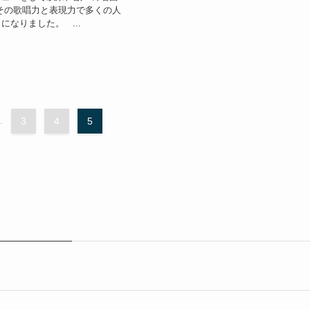
その歌唱力と表現力で多くの人
になりました。 ...
.
3
4
5