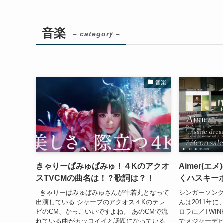
音楽
– category –
音楽
きゃりーぱみゅぱみゅ！４Kのアクオ
Aimer(
スTVCMの曲名は！？歌詞は？！
くハスキー
きゃりーぱみゅぱみゅさんが牛若丸となって
シンガーソングラ
出演している シャープのアクオス４Kのテレ
んは2011年
ビのCM、かっこいいですよね。 あのCMで流
ロラに／TWINKL
れている曲がカッコイイと話題になっている
でメジャーデ