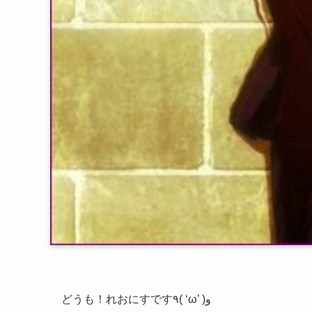
どうも！れおにすです٩( ‘ω’ )و