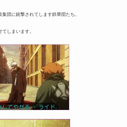
装集団に銃撃されてします鉄華団たち。
けてしまいます。