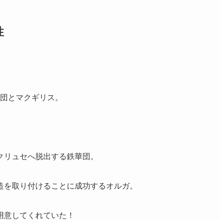
性
華団とマクギリス。
クリュセへ脱出する鉄華団。
造を取り付けることに成功するオルガ。
用意してくれていた！