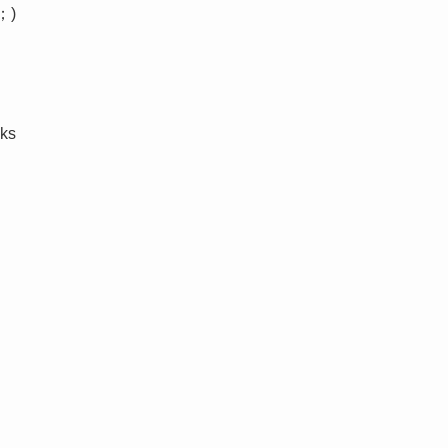
；)
ks