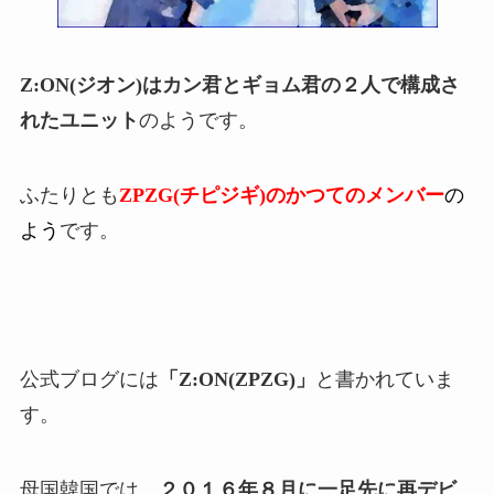
Z:ON(ジオン)はカン君とギョム君の２人で構成さ
れたユニット
のようです。
ふたりとも
ZPZG(チピジギ)のかつてのメンバー
の
よう
です。
公式ブログには
「Z:ON(ZPZG)」
と書かれていま
す。
母国韓国では、
２０１６年８月に一足先に再デビ