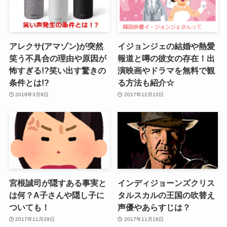
アレクサ(アマゾン)が突然
イジョンジェの結婚や熱愛
笑う不具合の理由や原因が
報道と噂の彼女の存在！出
怖すぎる!?笑い出す驚きの
演映画やドラマを無料で観
条件とは!?
る方法も紹介☆
2018年3月9日
2017年12月13日
宮根誠司が隠すある事実と
インディジョーンズクリス
は何？A子さんや隠し子に
タルスカルの王国の吹替え
ついても！
声優やあらすじは？
2017年11月29日
2017年11月18日