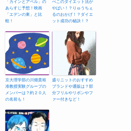
「カインとアベル」の
ぺこのダイエット法が
あらすじ予想！映画
やばい！？りゅうちぇ
「エデンの東」と比
るのおかげ！？ダイエ
較！
ット成功の秘訣！？
京大理学部の川畑貴裕
盛りニットのおすすめ
准教授実験グループの
ブランドや通販は？部
メンバーは？約２０人
分フリルやリボンやフ
の名前も！
ァー付きなど！