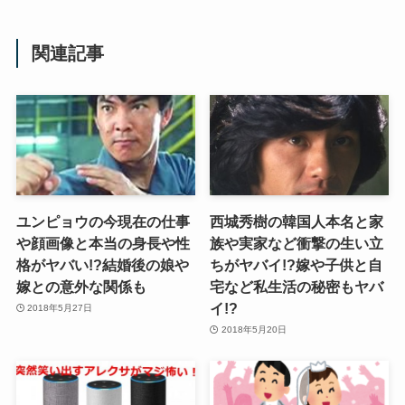
関連記事
ユンピョウの今現在の仕事
西城秀樹の韓国人本名と家
や顔画像と本当の身長や性
族や実家など衝撃の生い立
格がヤバい!?結婚後の娘や
ちがヤバイ!?嫁や子供と自
嫁との意外な関係も
宅など私生活の秘密もヤバ
イ!?
2018年5月27日
2018年5月20日