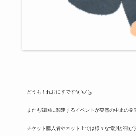
どうも！れおにすです٩( ‘ω’ )و
またも韓国に関連するイベントが突然の中止の発
チケット購入者やネット上では様々な憶測が飛び