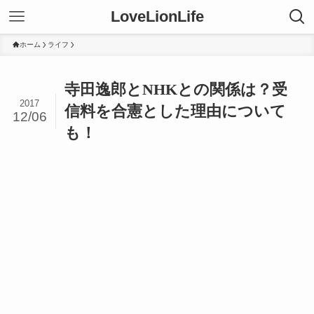
LoveLionLife
ホーム
ライフ
寺田逸郎とNHKとの関係は？受
2017
信料を合憲とした理由について
12/06
も！