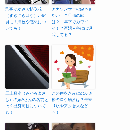
刑事ゆがみで杉咲花
アナウンサーの森本さ
（すぎさきはな）が駅
やか！？旦那の顔
員に！演技や感想につ
は？！年下でカワイ
いても！
イ！？産婦人科には通
院してる？
三上真史（みかみまさ
この声をきみにの歩道
し）の嫁Aさんの名前と
橋のロケ場所は？最寄
は？出身高校について
り駅やアクセスなど
も！
も！