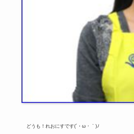
どうも！れおにすです(´・ω・｀)ﾉ