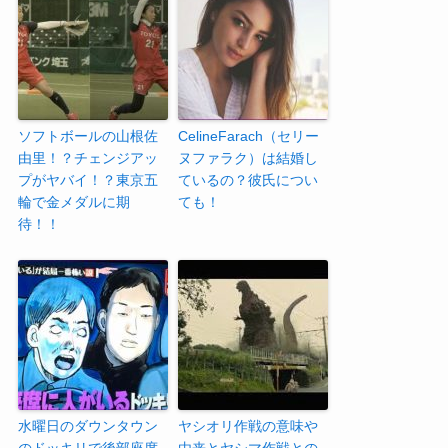
ソフトボールの山根佐
CelineFarach（セリー
由里！？チェンジアッ
ヌファラク）は結婚し
プがヤバイ！？東京五
ているの？彼氏につい
輪で金メダルに期
ても！
待！！
水曜日のダウンタウン
ヤシオリ作戦の意味や