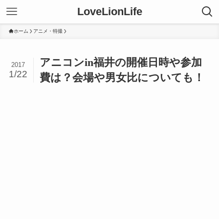
LoveLionLife
ホーム
アニメ・特撮
アニコンin福井の開催日時や参加
2017
1/22
費は？会場や男女比についても！