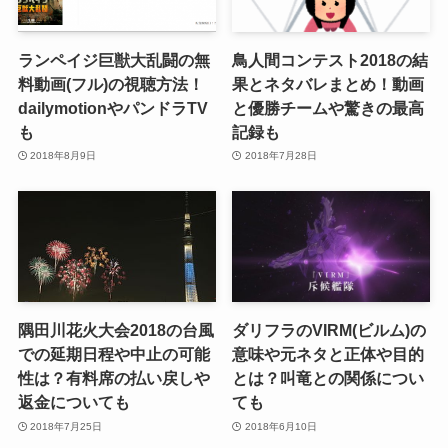
ランペイジ巨獣大乱闘の無
鳥人間コンテスト2018の結
料動画(フル)の視聴方法！
果とネタバレまとめ！動画
dailymotionやパンドラTV
と優勝チームや驚きの最高
も
記録も
2018年8月9日
2018年7月28日
隅田川花火大会2018の台風
ダリフラのVIRM(ビルム)の
での延期日程や中止の可能
意味や元ネタと正体や目的
性は？有料席の払い戻しや
とは？叫竜との関係につい
返金についても
ても
2018年7月25日
2018年6月10日