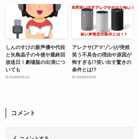
しんのすけの新声優や代役
アレクサ(アマゾン)が突然
と矢島晶子の今後や最終回
笑う不具合の理由や原因が
放送日！劇場版の出演につ
怖すぎる!?笑い出す驚きの
いても
条件とは!?
2018年6月1日
2018年3月9日
コメント
コメントする