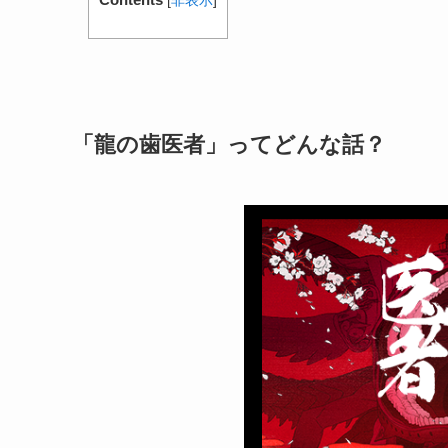
[
非表示
]
「龍の歯医者」ってどんな話？