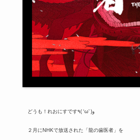
どうも！れおにすです٩( ‘ω’ )و
２月にNHKで放送された「龍の歯医者」を