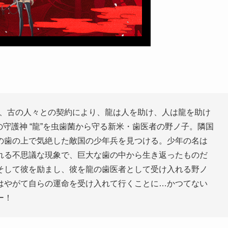
ば、古の人々との契約により、龍は人を助け、人は龍を助け
の守護神 “龍”を虫歯菌から守る新米・歯医者の野ノ子。隣国
の歯の上で気絶した敵国の少年兵を見つける。少年の名は
れる不思議な現象で、巨大な歯の中から生き返ったものだ
そして彼を励まし、彼を龍の歯医者として受け入れる野ノ
はやがて自らの運命を受け入れて行くことに…かつてない
ー！