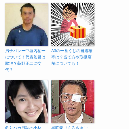
男子バレー中垣内祐一
A3の一番くじの当選確
について！代表監督は
率は？当て方や取扱店
取消？荻野正二に交
舗についても！
代？
釣りバカ日誌の小林
黒咲豪（くろさきご