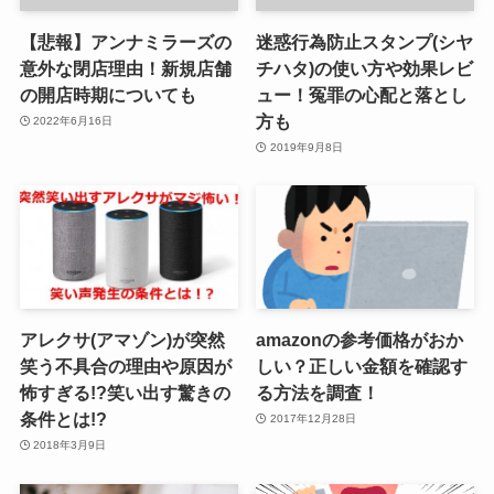
【悲報】アンナミラーズの
迷惑行為防止スタンプ(シヤ
意外な閉店理由！新規店舗
チハタ)の使い方や効果レビ
の開店時期についても
ュー！冤罪の心配と落とし
方も
2022年6月16日
2019年9月8日
アレクサ(アマゾン)が突然
amazonの参考価格がおか
笑う不具合の理由や原因が
しい？正しい金額を確認す
怖すぎる!?笑い出す驚きの
る方法を調査！
条件とは!?
2017年12月28日
2018年3月9日