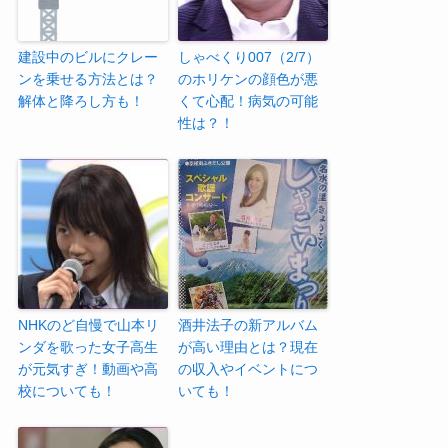
建設中のビルにクレー
しゃべくり007（2/7）
ンを乗せる方法とは？
のホリケンの顔色が悪
解体と降ろし方も！
くて心配！病気の可能
性は？！
NHKのど自慢で山本リ
酒井法子の新アルバム
ンダを歌った女子高生
が高い理由とは？現在
が元気すぎ！動画や高
の収入やイベントにつ
校についても！
いても！