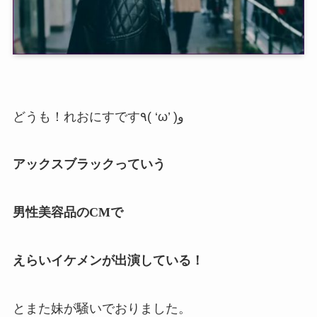
どうも！れおにすです٩( ‘ω’ )و
アックスブラックっていう
男性美容品のCMで
えらいイケメンが出演している！
とまた妹が騒いでおりました。