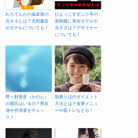
わろてんかの福楽座の
ひよっこすずふり亭の
元ネタとは？北村藤吉
新制服に実在モデルや
のモデルについても！
元ネタは？デザイナー
についても！
野々村香音（かのん）
朝香りほのダイエット
の彼氏はいるの？男友
方法とは？食事メニュ
達や共演者をチェッ
ーや筋トレなども！
ク！