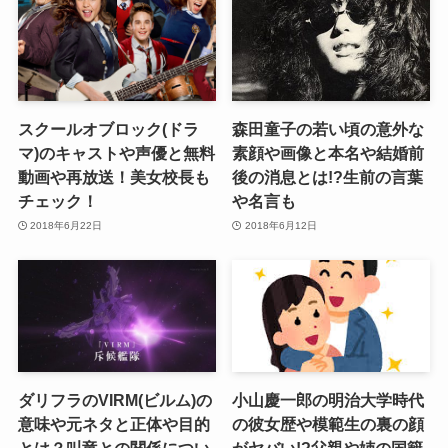
スクールオブロック(ドラ
森田童子の若い頃の意外な
マ)のキャストや声優と無料
素顔や画像と本名や結婚前
動画や再放送！美女校長も
後の消息とは!?生前の言葉
チェック！
や名言も
2018年6月22日
2018年6月12日
ダリフラのVIRM(ビルム)の
小山慶一郎の明治大学時代
意味や元ネタと正体や目的
の彼女歴や模範生の裏の顔
とは？叫竜との関係につい
がヤバい!?父親や姉の国籍