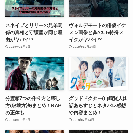
スネイプとリリーの兄弟関
ヴォルデモートの俳優イケ
係の真相と守護霊が同じ理
メン画像と鼻のCG特殊メ
由がヤバイ!?
イクがヤバイ!?
2018年11月2日
2018年10月24日
分霊箱7つの作り方と壊し
グッドドクター(山崎賢人)1
方(破壊方法)まとめ！RAB
話あらすじとネタバレ感想
の正体も
や内容まとめ！
2018年10月2日
2018年7月14日