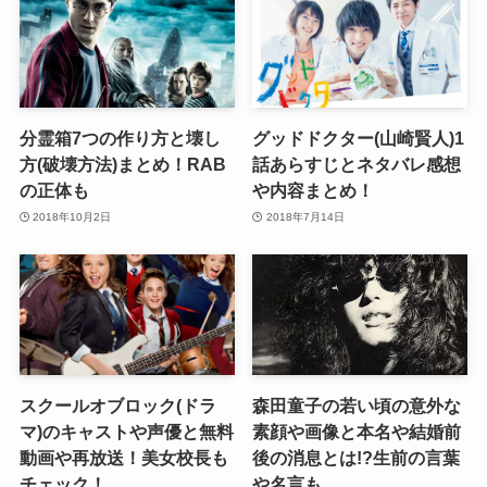
分霊箱7つの作り方と壊し
グッドドクター(山崎賢人)1
方(破壊方法)まとめ！RAB
話あらすじとネタバレ感想
の正体も
や内容まとめ！
2018年10月2日
2018年7月14日
スクールオブロック(ドラ
森田童子の若い頃の意外な
マ)のキャストや声優と無料
素顔や画像と本名や結婚前
動画や再放送！美女校長も
後の消息とは!?生前の言葉
チェック！
や名言も