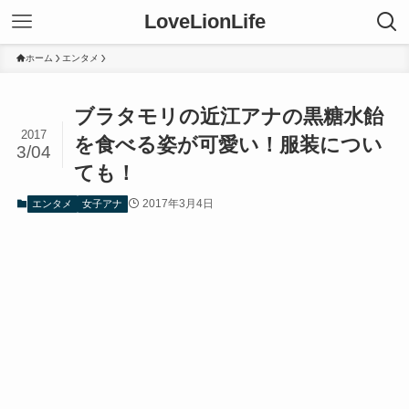
LoveLionLife
ホーム
エンタメ
ブラタモリの近江アナの黒糖水飴
2017
を食べる姿が可愛い！服装につい
3/04
ても！
2017年3月4日
エンタメ
女子アナ