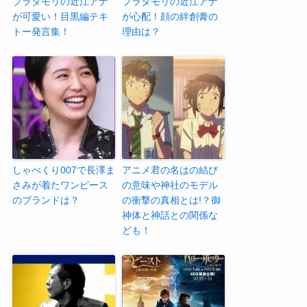
ブラタモリの近江アナ
ブラタモリの近江アナ
が可愛い！目黒編テキ
が心配！顔の絆創膏の
トー発言集！
理由は？
しゃべくり007で長澤ま
アニメ君の名はの結び
さみが着たワンピース
の意味や神社のモデル
のブランドは？
の衝撃の真相とは!？御
神体と神話との関係な
ども！