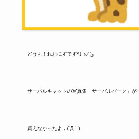
どうも！れおにすです٩( ‘ω’ )و
サーバルキャットの写真集「サーバルパーク」が
買えなかったよ…(´Д｀)