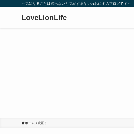
～気になることは調べないと気がすまないれおにすのブログです～
LoveLionLife
ホーム
映画