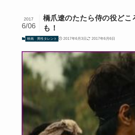
橋爪遼のたたら侍の役どこ
2017
6/06
も！
2017年6月3日
2017年6月6日
映画
男性タレント