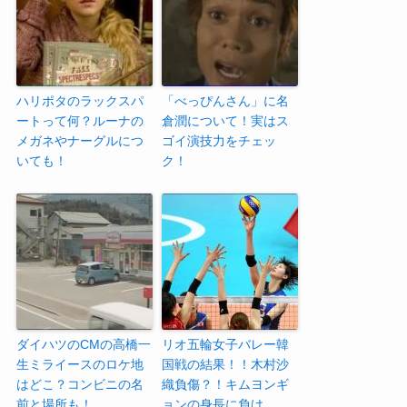
ハリポタのラックスパ
「べっぴんさん」に名
ートって何？ルーナの
倉潤について！実はス
メガネやナーグルにつ
ゴイ演技力をチェッ
いても！
ク！
ダイハツのCMの高橋一
リオ五輪女子バレー韓
生ミライースのロケ地
国戦の結果！！木村沙
はどこ？コンビニの名
織負傷？！キムヨンギ
前と場所も！
ョンの身長に負け