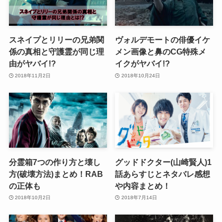
スネイプとリリーの兄弟関
ヴォルデモートの俳優イケ
係の真相と守護霊が同じ理
メン画像と鼻のCG特殊メ
由がヤバイ!?
イクがヤバイ!?
2018年11月2日
2018年10月24日
分霊箱7つの作り方と壊し
グッドドクター(山崎賢人)1
方(破壊方法)まとめ！RAB
話あらすじとネタバレ感想
の正体も
や内容まとめ！
2018年10月2日
2018年7月14日