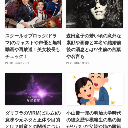
スクールオブロック(ドラ
森田童子の若い頃の意外な
マ)のキャストや声優と無料
素顔や画像と本名や結婚前
動画や再放送！美女校長も
後の消息とは!?生前の言葉
チェック！
や名言も
2018年6月22日
2018年6月12日
ダリフラのVIRM(ビルム)の
小山慶一郎の明治大学時代
意味や元ネタと正体や目的
の彼女歴や模範生の裏の顔
とは？叫竜との関係につい
がヤバい!?父親や姉の国籍