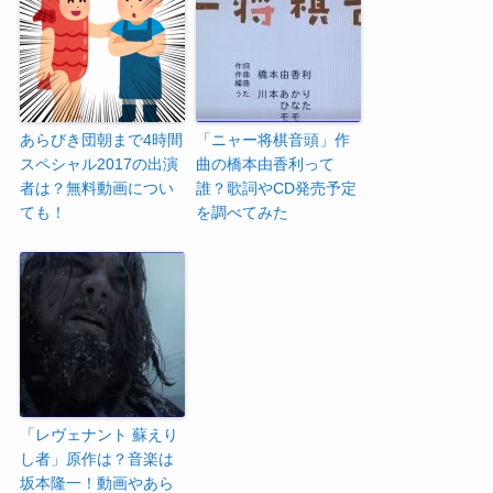
あらびき団朝まで4時間
「ニャー将棋音頭」作
スペシャル2017の出演
曲の橋本由香利って
者は？無料動画につい
誰？歌詞やCD発売予定
ても！
を調べてみた
「レヴェナント 蘇えり
し者」原作は？音楽は
坂本隆一！動画やあら