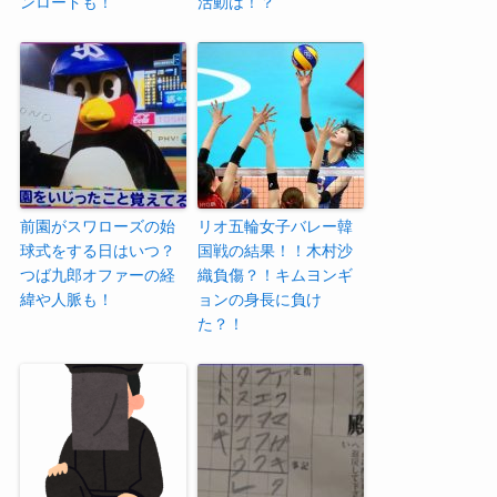
ンロードも！
活動は！？
前園がスワローズの始
リオ五輪女子バレー韓
球式をする日はいつ？
国戦の結果！！木村沙
つば九郎オファーの経
織負傷？！キムヨンギ
緯や人脈も！
ョンの身長に負け
た？！