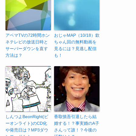
アベマTVの72時間ホン
おじゃMAP（10/18）欽
ネテレビの放送日時と
ちゃん回の無料動画を
サーバーダウンを直す
見るには？見逃し配信
方法は？
も！
しんつよBeonRight(ビ
香取慎吾引退したら結
ーオンライト)のCD化
婚する！？事実婚のA子
や発売日は？MP3ダウ
さんって誰！？今後の