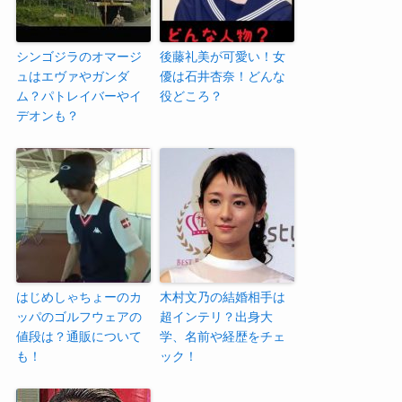
シンゴジラのオマージ
後藤礼美が可愛い！女
ュはエヴァやガンダ
優は石井杏奈！どんな
ム？パトレイバーやイ
役どころ？
デオンも？
はじめしゃちょーのカ
木村文乃の結婚相手は
ッパのゴルフウェアの
超インテリ？出身大
値段は？通販について
学、名前や経歴をチェ
も！
ック！