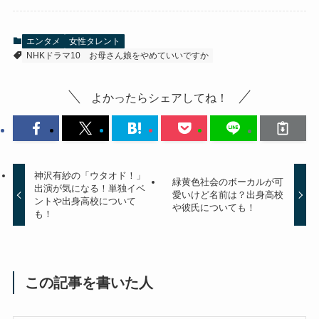
エンタメ
女性タレント
NHKドラマ10
お母さん娘をやめていいですか
よかったらシェアしてね！
神沢有紗の「ウタオド！」
緑黄色社会のボーカルが可
出演が気になる！単独イベ
愛いけど名前は？出身高校
ントや出身高校について
や彼氏についても！
も！
この記事を書いた人