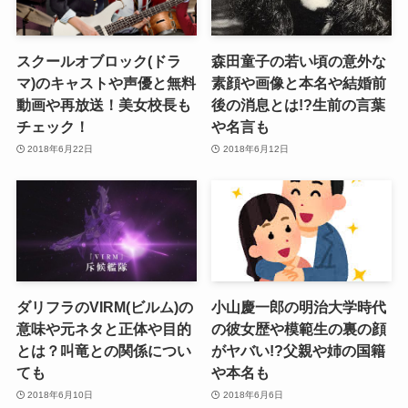
スクールオブロック(ドラ
森田童子の若い頃の意外な
マ)のキャストや声優と無料
素顔や画像と本名や結婚前
動画や再放送！美女校長も
後の消息とは!?生前の言葉
チェック！
や名言も
2018年6月22日
2018年6月12日
ダリフラのVIRM(ビルム)の
小山慶一郎の明治大学時代
意味や元ネタと正体や目的
の彼女歴や模範生の裏の顔
とは？叫竜との関係につい
がヤバい!?父親や姉の国籍
ても
や本名も
2018年6月10日
2018年6月6日