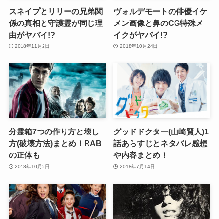
スネイプとリリーの兄弟関
ヴォルデモートの俳優イケ
係の真相と守護霊が同じ理
メン画像と鼻のCG特殊メ
由がヤバイ!?
イクがヤバイ!?
2018年11月2日
2018年10月24日
分霊箱7つの作り方と壊し
グッドドクター(山崎賢人)1
方(破壊方法)まとめ！RAB
話あらすじとネタバレ感想
の正体も
や内容まとめ！
2018年10月2日
2018年7月14日