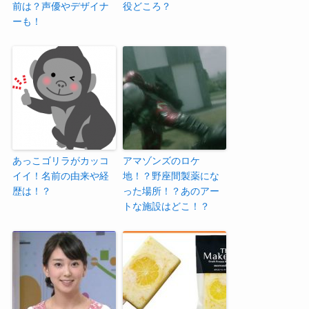
前は？声優やデザイナ
役どころ？
ーも！
あっこゴリラがカッコ
アマゾンズのロケ
イイ！名前の由来や経
地！？野座間製薬にな
歴は！？
った場所！？あのアー
トな施設はどこ！？